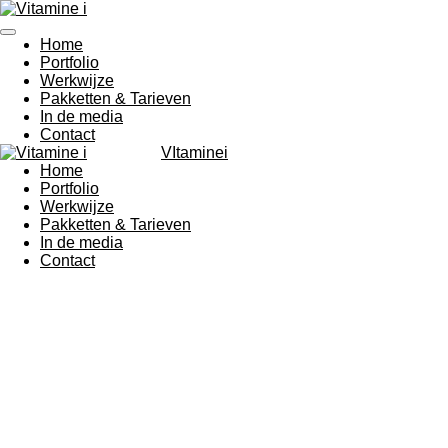
Ga
direct
Home
naar
Portfolio
de
Werkwijze
hoofdinhoud
Pakketten & Tarieven
In de media
Contact
VItaminei
Home
Portfolio
Werkwijze
Pakketten & Tarieven
In de media
Contact