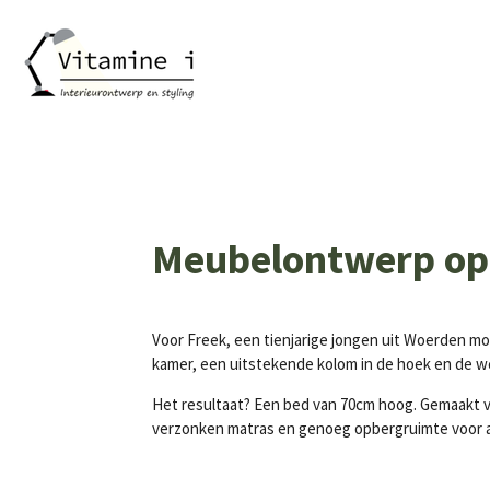
Ga
direct
naar
de
hoofdinhoud
Meubelontwerp op 
Voor Freek, een tienjarige jongen uit Woerden mo
kamer, een uitstekende kolom in de hoek en de w
Het resultaat? Een bed van 70cm hoog. Gemaakt va
verzonken matras en genoeg opbergruimte voor al